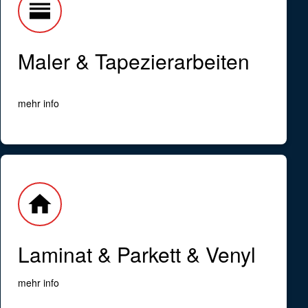
horizontal_split
Maler & Tapezierarbeiten
mehr info
home
Laminat & Parkett & Venyl
mehr info