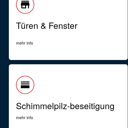
store
Türen & Fenster
mehr info
horizontal_split
Schimmelpilz-beseitigung
mehr info