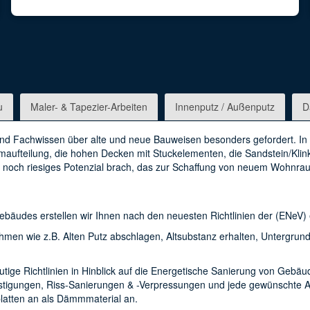
u
Maler- & Tapezier-Arbeiten
Innenputz / Außenputz
D
nd Fachwissen über alte und neue Bauweisen besonders gefordert. In 
aufteilung, die hohen Decken mit Stuckelementen, die Sandstein/Kli
g noch riesiges Potenzial brach, das zur Schaffung von neuem Wohnra
des erstellen wir Ihnen nach den neuesten Richtlinien der (ENeV) ein
en wie z.B. Alten Putz abschlagen, Altsubstanz erhalten, Untergrund
ge Richtlinien in Hinblick auf die Energetische Sanierung von Gebäude
festigungen, Riss-Sanierungen & -Verpressungen und jede gewünschte 
platten an als Dämmmaterial an.