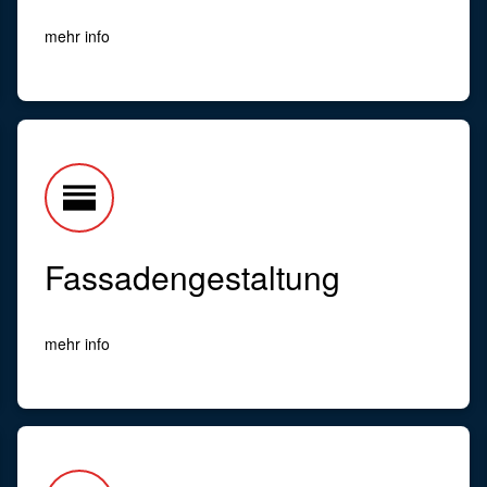
mehr info
horizontal_split
Fassadengestaltung
mehr info