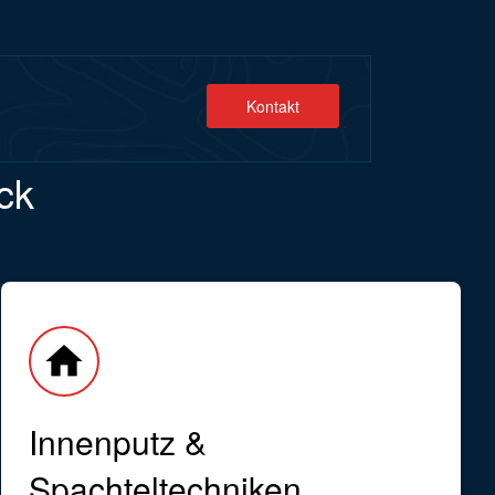
Kontakt
ck
home
Innenputz &
Spachteltechniken